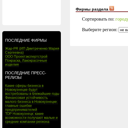
Фирмы раздела
Сортировать по:
город
Выберите регион:
ПОСЛЕДНИЕ ФИРМЫ
Жар-PR (ИП Дмитреченко Мария
Сергеевна)
ООО Проектэкспертстрой
Покраска, Лакокрасочные
изделия
ПОСЛЕДНИЕ ПРЕСС-
РЕЛИЗЫ
Какие сферы бизнеса в
Новокузнецке будут
востребованы в ближайшие годы
Финансовая устойчивость
малого бизнеса в Новокузнецке:
главные ошибки
предпринимателей
ТОР Новокузнецк: какие
возможности получают малые и
средние компании региона