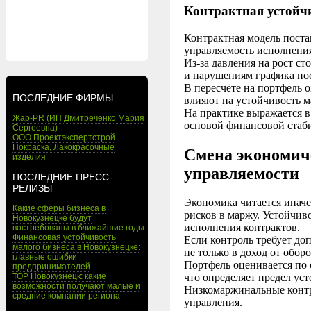
Контрактная устойч
Контрактная модель поста
управляемость исполнения,
Из-за давления на рост с
и нарушениям графика по
В пересчёте на портфель 
ПОСЛЕДНИЕ ФИРМЫ
влияют на устойчивость 
На практике выражается в
Жар-PR (ИП Дмитреченко Мария
основой финансовой стаб
Сергеевна)
ООО Проектэкспертстрой
Покраска, Лакокрасочные
Смена экономич
изделия
управляемости
ПОСЛЕДНИЕ ПРЕСС-
РЕЛИЗЫ
Экономика читается инач
Какие сферы бизнеса в
рисков в маржу. Устойчиво
Новокузнецке будут
исполнения контрактов.
востребованы в ближайшие годы
Финансовая устойчивость
Если контроль требует доп
малого бизнеса в Новокузнецке:
не только в доход от оборо
главные ошибки
Портфель оценивается по
предпринимателей
ТОР Новокузнецк: какие
что определяет предел ус
возможности получают малые и
Низкомаржинальные контр
средние компании региона
управления.