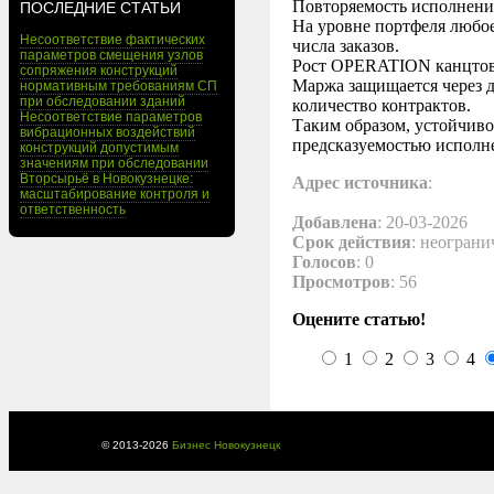
Повторяемость исполнени
ПОСЛЕДНИЕ СТАТЬИ
На уровне портфеля любое
Несоответствие фактических
числа заказов.
параметров смещения узлов
Рост OPERATION канцтовар
сопряжения конструкций
Маржа защищается через д
нормативным требованиям СП
при обследовании зданий
количество контрактов.
Несоответствие параметров
Таким образом, устойчиво
вибрационных воздействий
предсказуемостью исполн
конструкций допустимым
значениям при обследовании
Вторсырьё в Новокузнецке:
Адрес источника
:
масштабирование контроля и
ответственность
Добавлена
: 20-03-2026
Срок действия
: неограни
Голосов
: 0
Просмотров
: 56
Оцените статью!
1
2
3
4
© 2013-
2026
Бизнес Новокузнецк