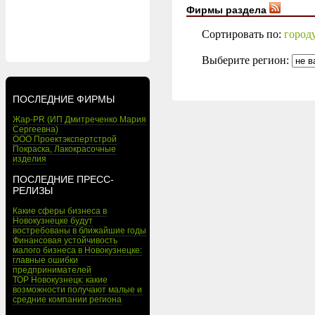
Фирмы раздела
Сортировать по:
город
Выберите регион:
ПОСЛЕДНИЕ ФИРМЫ
Жар-PR (ИП Дмитреченко Мария
Сергеевна)
ООО Проектэкспертстрой
Покраска, Лакокрасочные
изделия
ПОСЛЕДНИЕ ПРЕСС-
РЕЛИЗЫ
Какие сферы бизнеса в
Новокузнецке будут
востребованы в ближайшие годы
Финансовая устойчивость
малого бизнеса в Новокузнецке:
главные ошибки
предпринимателей
ТОР Новокузнецк: какие
возможности получают малые и
средние компании региона