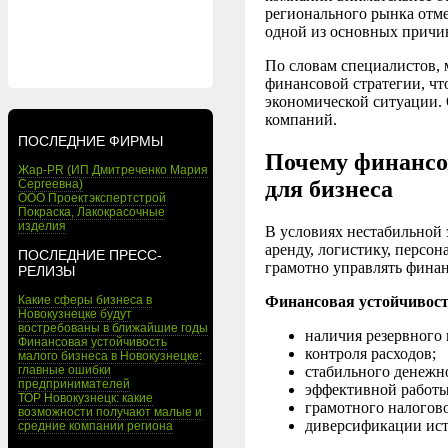
регионального рынка отм
одной из основных причин
По словам специалистов, 
финансовой стратегии, чт
экономической ситуации. 
компаний.
ПОСЛЕДНИЕ ФИРМЫ
Почему финансо
Жар-PR (ИП Дмитреченко Мария
для бизнеса
Сергеевна)
ООО Проектэкспертстрой
Покраска, Лакокрасочные
изделия
В условиях нестабильной 
аренду, логистику, персо
ПОСЛЕДНИЕ ПРЕСС-
грамотно управлять финан
РЕЛИЗЫ
Финансовая устойчивос
Какие сферы бизнеса в
Новокузнецке будут
востребованы в ближайшие годы
наличия резервного 
Финансовая устойчивость
контроля расходов;
малого бизнеса в Новокузнецке:
стабильного денежно
главные ошибки
предпринимателей
эффективной работы
ТОР Новокузнецк: какие
грамотного налогов
возможности получают малые и
диверсификации ист
средние компании региона