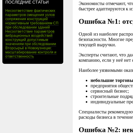
ПОСЛЕДНИЕ СТАТЬИ
Экономисты отмечают, чт
быстрее адаптируются к и
Несоответствие фактических
параметров смещения узлов
сопряжения конструкций
Ошибка №1: отс
нормативным требованиям СП
при обследовании зданий
Несоответствие параметров
Одной из наиболее распро
вибрационных воздействий
безопасности. Многие пре
конструкций допустимым
значениям при обследовании
текущей выручки.
Вторсырьё в Новокузнецке:
масштабирование контроля и
Эксперты считают, что да
ответственность
компанию, если у неё нет 
Наиболее уязвимыми оказ
небольшие торгов
предприятия общест
сервисный бизнес;
строительные подря
индивидуальные пр
Специалисты рекомендуют
расходы бизнеса в течение
Ошибка №2: нек