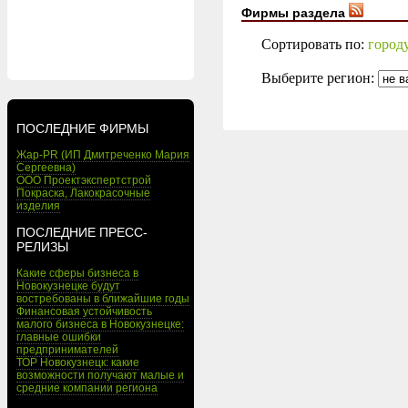
Фирмы раздела
Сортировать по:
город
Выберите регион:
ПОСЛЕДНИЕ ФИРМЫ
Жар-PR (ИП Дмитреченко Мария
Сергеевна)
ООО Проектэкспертстрой
Покраска, Лакокрасочные
изделия
ПОСЛЕДНИЕ ПРЕСС-
РЕЛИЗЫ
Какие сферы бизнеса в
Новокузнецке будут
востребованы в ближайшие годы
Финансовая устойчивость
малого бизнеса в Новокузнецке:
главные ошибки
предпринимателей
ТОР Новокузнецк: какие
возможности получают малые и
средние компании региона