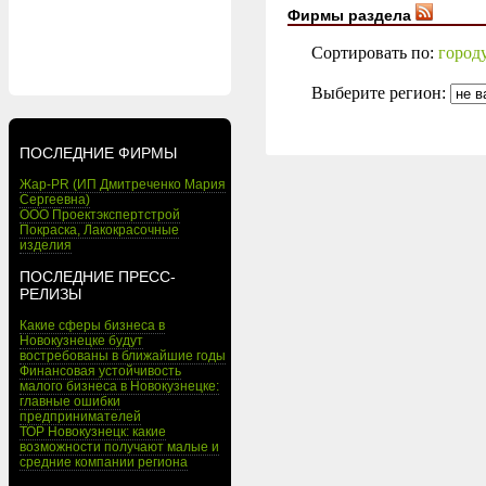
Фирмы раздела
Сортировать по:
город
Выберите регион:
ПОСЛЕДНИЕ ФИРМЫ
Жар-PR (ИП Дмитреченко Мария
Сергеевна)
ООО Проектэкспертстрой
Покраска, Лакокрасочные
изделия
ПОСЛЕДНИЕ ПРЕСС-
РЕЛИЗЫ
Какие сферы бизнеса в
Новокузнецке будут
востребованы в ближайшие годы
Финансовая устойчивость
малого бизнеса в Новокузнецке:
главные ошибки
предпринимателей
ТОР Новокузнецк: какие
возможности получают малые и
средние компании региона